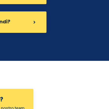
ndi?
i?
l nostro team