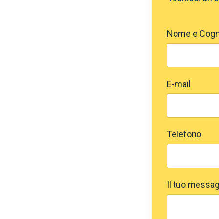
Nome e Cog
E-mail
Telefono
Il tuo messag