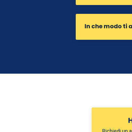
In che modo ti
H
Richiedi un 