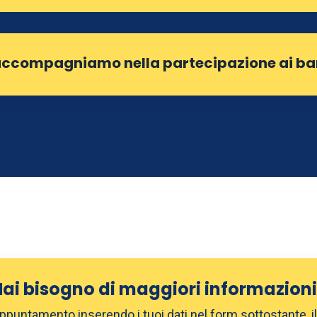
 accompagniamo nella partecipazione ai ba
ai bisogno di maggiori informazion
appuntamento inserendo i tuoi dati nel form sottostante, i