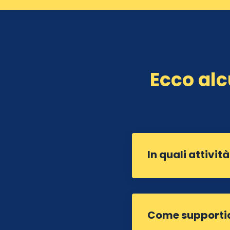
Ecco alc
In quali attivit
Come supportiam