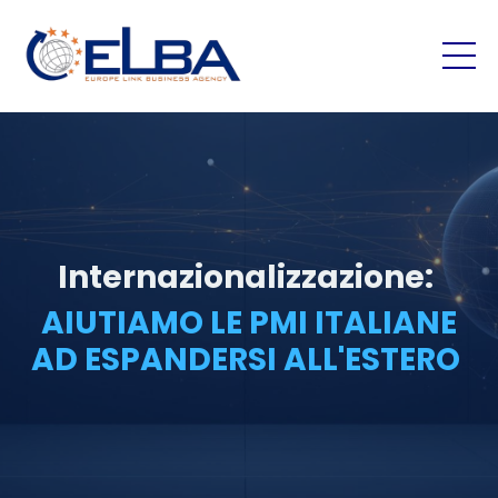
I
nternazionalizzazione:
AIUTIAMO LE PMI ITALIANE
AD
ESPANDERSI ALL'ESTERO